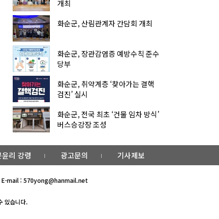
개최
화순군, 산림관계자 간담회 개최
화순군, 장관감염증 예방수칙 준수
당부
화순군, 취약계층 ‘찾아가는 결핵
검진’ 실시
화순군, 전국 최초 ‘건물 임차 방식’
버스승강장 조성
윤리 강령
광고문의
기사제보
E-mail : 570yong@hanmail.net
수 있습니다.