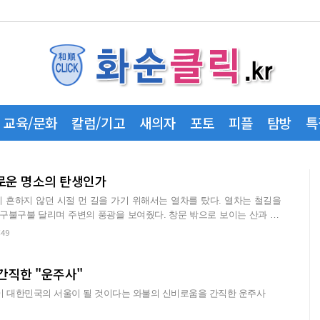
교육/문화
칼럼/기고
새의자
포토
피플
탐방
특
로운 명소의 탄생인가
 흔하지 않던 시절 먼 길을 가기 위해서는 열차를 탔다. 열차는 철길을
 구불구불 달리며 주변의 풍광을 보여줬다. 창문 밖으로 보이는 산과 강,
:49
간직한 "운주사"
이 대한민국의 서울이 될 것이다는 와불의 신비로움을 간직한 운주사