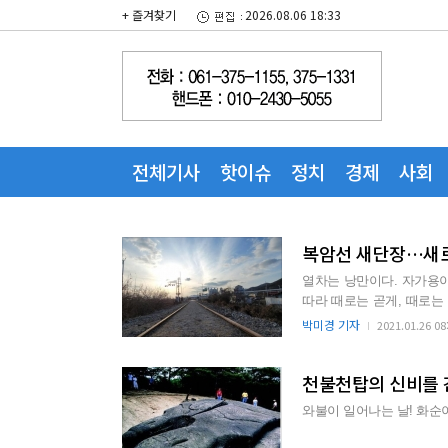
+ 즐겨찾기
2026.08.06 18:33
전체기사
핫이슈
정치
경제
사회
복암선 새단장…새
열차는 낭만이다. 자가용이
따라 때로는 곧게, 때로는
들녘의 경치는 어찌 ...
박미경 기자
2021.01.26 08
천불천탑의 신비를 
와불이 일어나는 날! 화순