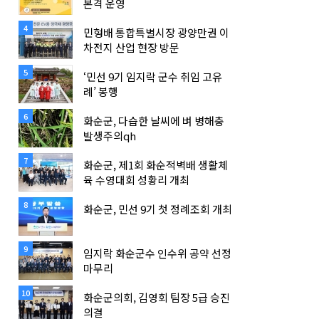
본격 운영
4
민형배 통합특별시장 광양만권 이
차전지 산업 현장 방문
5
‘민선 9기 임지락 군수 취임 고유
례’ 봉행
6
화순군, 다습한 날씨에 벼 병해충
발생주의qh
7
화순군, 제1회 화순적벽배 생활체
육 수영대회 성황리 개최
8
화순군, 민선 9기 첫 정례조회 개최
9
임지락 화순군수 인수위 공약 선정
마무리
10
화순군의회, 김영회 팀장 5급 승진
의결