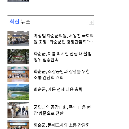
최신
뉴스
박상범 화순군의원, 서왕진 국회의
원 초청 “화순군민 경청간담회”개
최
화순군, 여름 피서철 산림 내 불법
행위 집중단속
화순군, 소상공인과 상생을 위한
소통 간담회 개최
화순군, 가뭄 선제 대응 총력
군민과의 공감대화, 폭염 대응 현
장 방문으로 전환
화순군, 문해교사와 소통 간담회