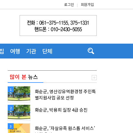
로그인
회원가입
|
집
여행
기관
단체
많이 본
뉴스
1
화순군, 영산강유역환경청 주민특
별지원사업 공모 선정
2
화순군, 박용희 실장 4급 승진
3
화순군, ‘자살유족 원스톱 서비스’